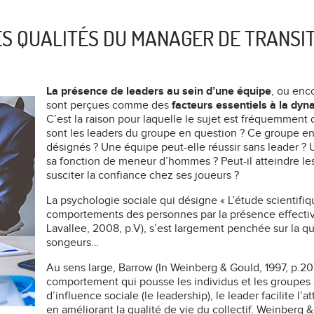
ES QUALITÉS DU MANAGER DE TRANSI
La présence de leaders au sein d’une équipe
, ou enc
sont perçues comme des
facteurs essentiels à la dy
C’est la raison pour laquelle le sujet est fréquemment 
sont les leaders du groupe en question ? Ce groupe en 
désignés ? Une équipe peut-elle réussir sans leader ? U
sa fonction de meneur d’hommes ? Peut-il atteindre les o
susciter la confiance chez ses joueurs ?
La psychologie sociale qui désigne « L’étude scientifi
comportements des personnes par la présence effective,
Lavallee, 2008, p.V), s’est largement penchée sur la qu
songeurs…
Au sens large, Barrow (In Weinberg & Gould, 1997, p.2
comportement qui pousse les individus et les groupes à
d’influence sociale (le leadership), le leader facilite l’
en améliorant la qualité de vie du collectif. Weinberg &