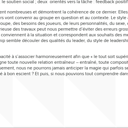
u : le soutien social ; deux orientés vers la tâche : feedback posi
t nombreuses et démontrent la cohérence de ce dernier. Elles 
ueurs vont convenir au groupe en question et au contexte. Le styl
oupe, des besoins des joueurs, de leurs personnalités, du sexe, 
rieuse des travaux peut nous permettre d’éviter des erreurs gros
conviennent à la situation et correspondent aux souhaits des me
rship semble découler des qualités du leader, du style de leadershi
ité à s’associer harmonieusement afin que « le tout soit supéri
ne toute nouvelle relation entraîneur – entraîné, toute compos
ment, nous ne pourrons jamais anticiper la magie qui parfois se p
ilisé à bon escient ? Et puis, si nous pouvions tout comprendre dan