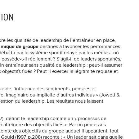
TION
ore les qualités de leadership de l’entraîneur en place,
namique de groupe
destinés à favoriser les performances.
débattu par le système sportif relayé par les médias : où
possède-t-il réellement ? S’agit-il de leaders spontanés,
n entraîneur sans qualité de leadership : peut-il assumer
bjectifs fixés ? Peut-il exercer la légitimité requise et
que de l’influence des sentiments, pensées et
 imaginaire ou implicite d’autres individus » (Jowett &
estion du leadership. Les résultats nous laissent
07) définit le leadership comme un « processus de
 atteindre des objectifs fixés ». Par un processus
atteinte des objectifs du groupe auquel il appartient, tout
 Gould (1997, p.208) raconte : « Un leader sait dans quelle