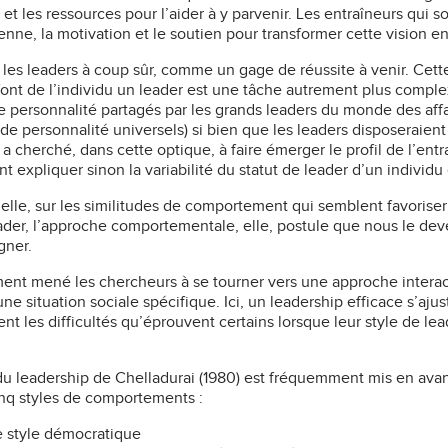
es et les ressources pour l’aider à y parvenir. Les entraîneurs q
enne, la motivation et le soutien pour transformer cette vision en 
les leaders à coup sûr, comme un gage de réussite à venir. Cette
i font de l’individu un leader est une tâche autrement plus compl
s de personnalité partagés par les grands leaders du monde des affai
s de personnalité universels) si bien que les leaders disposeraient
 cherché, dans cette optique, à faire émerger le profil de l’entr
nt expliquer sinon la variabilité du statut de leader d’un individ
lle, sur les similitudes de comportement qui semblent favoriser
eader, l’approche comportementale, elle, postule que nous le de
gner.
ent mené les chercheurs à se tourner vers une approche interacti
 situation sociale spécifique. Ici, un leadership efficace s’aj
nt les difficultés qu’éprouvent certains lorsque leur style de le
u leadership de Chelladurai (1980) est fréquemment mis en avan
inq styles de comportements :
le style démocratique