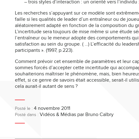
– trois styles d’interaction : un orienté vers l’individ
Les recherches s’appuyant sur ce modèle sont extrêmemen
faille si les qualités de leader d’un entraîneur ou de jo
aléatoirement adapté en fonction de la composition du gr
L’incertitude sera toujours de mise même si une étude sé
l’entraîneur ou le meneur adopte des comportements qui 
satisfaction au sein du groupe. ( …) L’efficacité du leade
participants ». (1997, p.223).
Comment prévoir cet ensemble de paramètres et leur capac
sommes forcés d’accepter cette incertitude qui accompag
souhaiterions maîtriser le phénomène, mais, bien heureuse
effet, si ce genre de savoirs était accessible, serait-il ut
cela aurait-il autant de sens ?
4 novembre 2011
Posté le :
Vidéos & Médias
par Bruno Calbry
Posté dans :